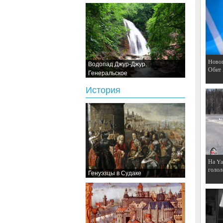
Hовог
Водопад Джур-Джур.
Обит
Генеральское
История
На Ya
голол
Генуэзцы в Судаке