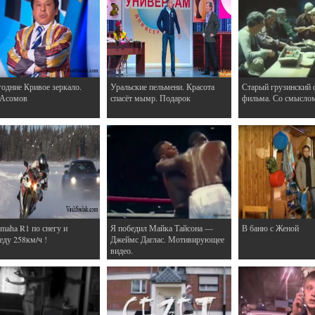
одние Кривое зеркало.
Уральские пельмени. Красота
Старый грузинский 
 Асомов
спасёт мымр. Подарок
фильма. Со смысло
maha R1 по снегу и
Я победил Майка Тайсона —
В баню с Женой
еду 258км/ч !
Джеймс Даглас. Мотивирующее
видео.