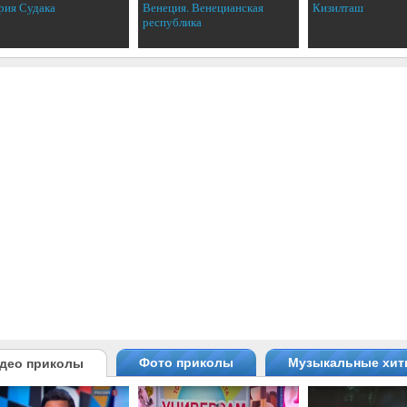
рия Судака
Венеция. Венецианская
Кизилташ
республика
Фото приколы
Музыкальные хи
део приколы