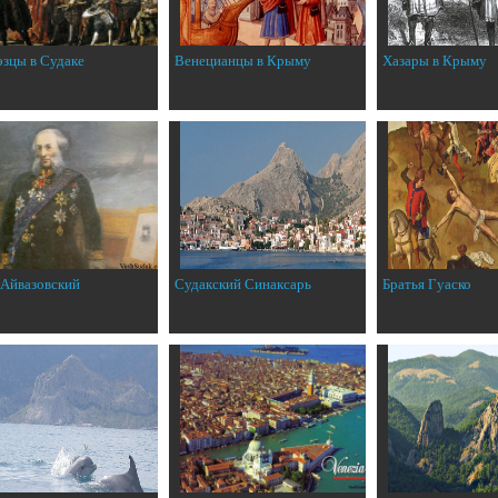
эзцы в Судаке
Венецианцы в Крыму
Хазары в Крыму
 Айвазовский
Судакский Синаксарь
Братья Гуаско