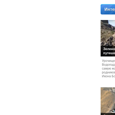
Инте
Зелено
путеше
Урочище
Водопад
самую жа
родников
Икона Бо