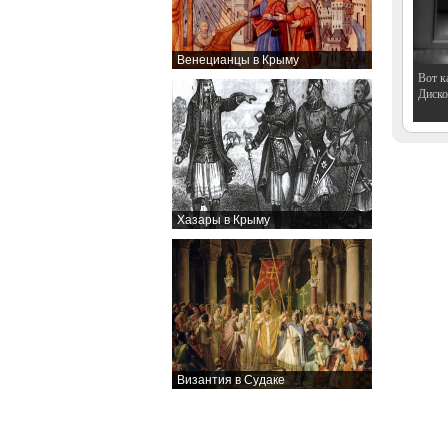
Венецианцы в Крыму
Вот к
Дискот
Хазары в Крыму
Византия в Судаке