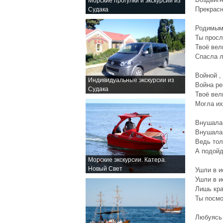
Морские прогулки и экскурсии из
Прекрасн
Судака
Родимым
Ты просл
Твоё вел
Спасла л
Войной ,
Индивидуальные экскурсии из
Война ре
Судака
Твоё вел
Могла их
Внушала 
Внушала 
Ведь тол
А подойд
Морские экскурсии. Катера.
Новый Свет
Ушли в и
Ушли в и
Лишь кр
Ты посмо
Любуясь 