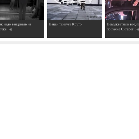
ак надо танцевать на
Пацан танцует Круто
Неадекватный водит
еке :)))
по пачке Сигарет :)))