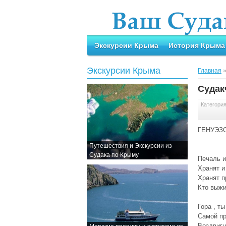
Экскурсии Крыма
История Крыма
Экскурсии Крыма
Главная
Судак
Категори
ГЕНУЭЗС
Путешествия и Экскурсии из
Судака по Крыму
Печаль и
Хранят и
Хранят п
Кто выжи
Гора , т
Самой пр
Воздвигн