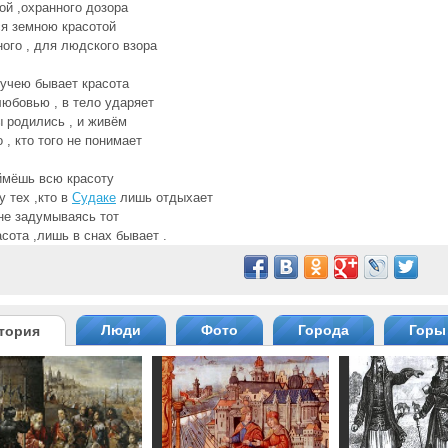
ой ,охранного дозора
я земною красотой
ного , для людского взора
учею бывает красота
любовью , в тело ударяет
 родились , и живём
 , кто того не понимает
ймёшь всю красоту
у тех ,кто в
Судаке
лишь отдыхает
не задумываясь тот
асота ,лишь в снах бывает .
Люди
Фото
Города
Горы
тория