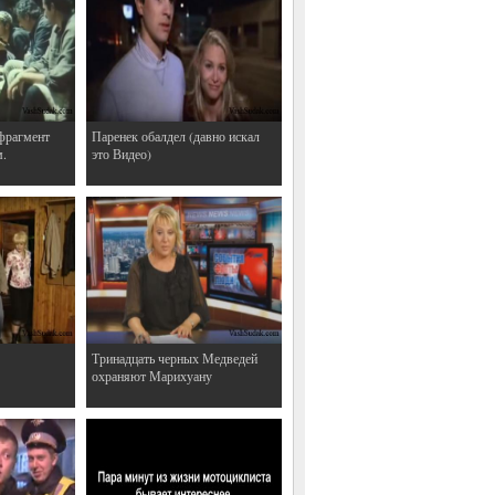
фрагмент
Паренек обалдел (давно искал
м.
это Видео)
Тринадцать черных Медведей
охраняют Марихуану