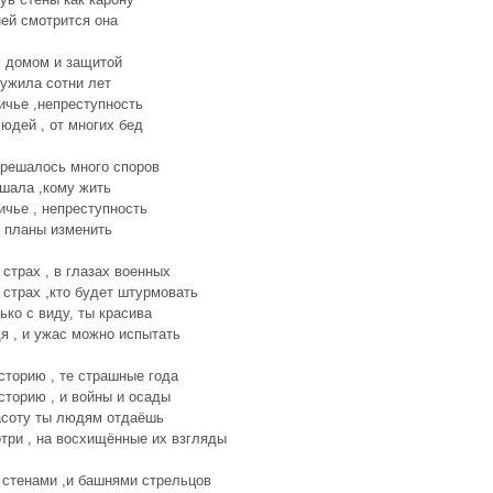
ей смотрится она
 домом и защитой
ужила сотни лет
ичье ,непреступность
юдей , от многих бед
 решалось много споров
шала ,кому жить
ичье , непреступность
 планы изменить
страх , в глазах военных
страх ,кто будет штурмовать
ько с виду, ты красива
я , и ужас можно испытать
сторию , те страшные года
сторию , и войны и осады
асоту ты людям отдаёшь
три , на восхищённые их взгляды
стенами ,и башнями стрельцов