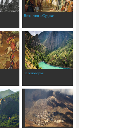
Византия в Судаке
Зеленогорье