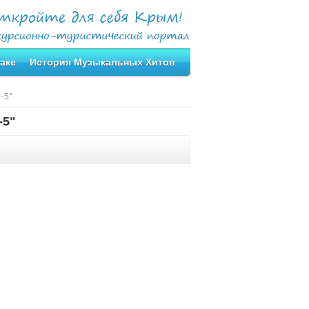
аке
История Музыкальных Хитов
-5"
-5"