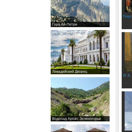
Гену
Гора Ай-Петри
Ливадийский Дворец
И. К.
Водопад Арпат. Зеленогорье