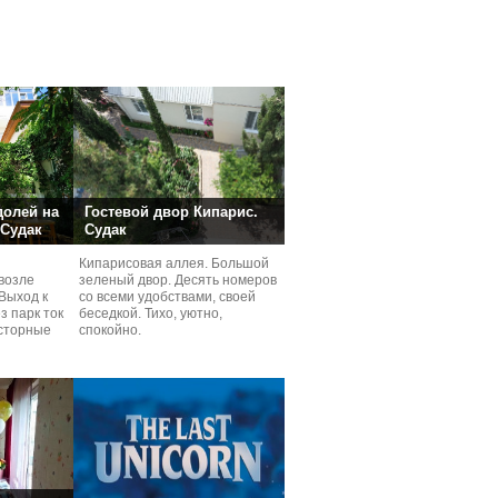
долей на
Гостевой двор Кипарис.
 Судак
Судак
Кипарисовая аллея. Большой
возле
зеленый двор. Десять номеров
Выход к
со всеми удобствами, своей
з парк ток
беседкой. Тихо, уютно,
сторные
спокойно.
ней.