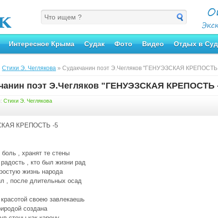
Интересное Крыма
Судак
Фото
Видео
Отдых в Суд
»
Стихи Э. Чеглякова
» Судакчанин поэт Э.Чегляков "ГЕНУЭЗСКАЯ КРЕПОСТЬ 
чанин поэт Э.Чегляков "ГЕНУЭЗСКАЯ КРЕПОСТЬ 
я:
Стихи Э. Чеглякова
КАЯ КРЕПОСТЬ -5
 боль , хранят те стены
 радость , кто был жизни рад
ростую жизнь народа
л , после длительных осад
ы красотой своею завлекаешь
иродой создана
ув стены как карону