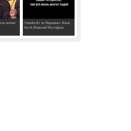
ель звонит
Yamaha R1 по Варшавке. Black
Devil (Николай Мустафин)