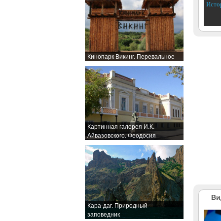
Исто
Кинопарк Викинг. Перевальное
Картинная галерея И.К.
Айвазовского. Феодосия
Ви
Кара-даг. Природный
заповедник