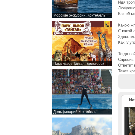
Идя троп
Любуешс
Как её м
Морские экскурсии. Коктебель
Какою жг
С какой 
Здесь мы
Как глупо
Тогда по
Спросив 
Парк львов Тайган. Белогорск
Ответит 
Такая кр
Ис
Дельфинарий Коктебель