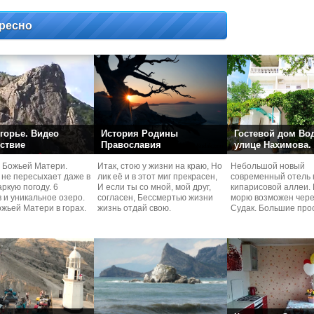
ресно
горье. Видео
История Родины
Гостевой дом Во
ствие
Православия
улице Нахимова.
 Божьей Матери.
Итак, стою у жизни на краю, Но
Небольшой новый
 не пересыхает даже в
лик её и в этот миг прекрасен,
современный отель 
ркую погоду. 6
И если ты со мной, мой друг,
кипарисовой аллеи. 
 и уникальное озеро.
согласен, Бессмертью жизни
морю возможен чере
жьей Матери в горах.
жизнь отдай свою.
Судaк. Большие про
номера со своей кух