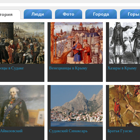
Люди
Фото
Города
Горы
тория
эзцы в Судаке
Венецианцы в Крыму
Хазары в Крыму
 Айвазовский
Судакский Синаксарь
Братья Гуаско