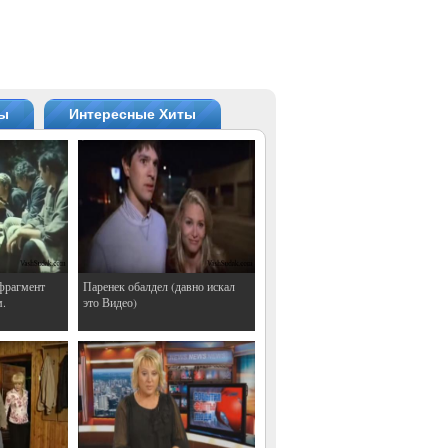
ты
Интересные Хиты
фрагмент
Паренек обалдел (давно искал
м.
это Видео)