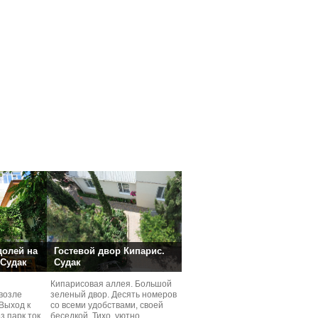
долей на
Гостевой двор Кипарис.
 Судак
Судак
Кипарисовая аллея. Большой
возле
зеленый двор. Десять номеров
Выход к
со всеми удобствами, своей
з парк ток
беседкой. Тихо, уютно,