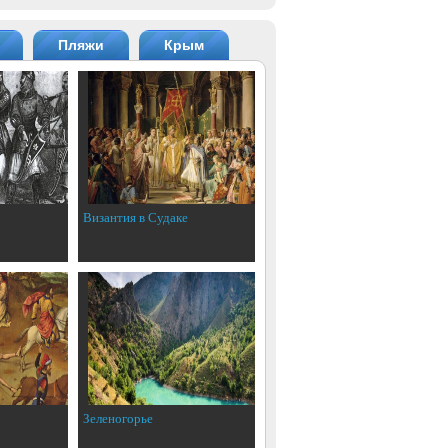
Пляжи
Крым
Византия в Судаке
Зеленогорье