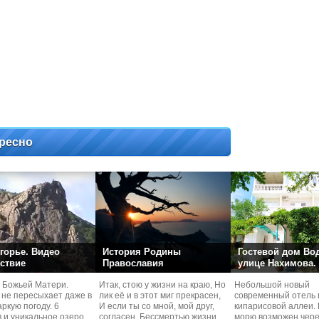
ресно
горье. Видео
История Родины
Гостевой дом Во
ствие
Православия
улице Нахимова.
 Божьей Матери.
Итак, стою у жизни на краю, Но
Небольшой новый
 не пересыхает даже в
лик её и в этот миг прекрасен,
современный отель 
ркую погоду. 6
И если ты со мной, мой друг,
кипарисовой аллеи. 
 и уникальное озеро.
согласен, Бессмертью жизни
морю возможен чере