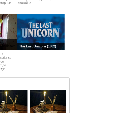
сторные
спокойно.
ней.
.
The Last Unicorn (1982)
6-7
одьбы до
тся
ут до
едж
ом