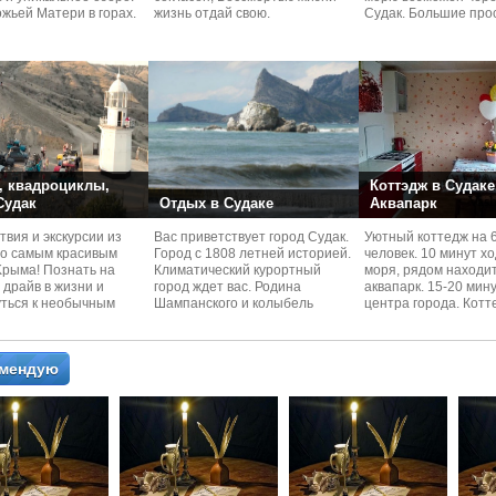
жьей Матери в горах.
жизнь отдай свою.
Судaк. Большие про
номера со своей кух
 квадроциклы,
Коттэдж в Судаке
 Судак
Отдых в Судаке
Аквапарк
вия и экскурcии из
Вас приветствует город Судак.
Уютный коттедж на 
по самым красивым
Город с 1808 летней историей.
человек. 10 минут х
Kрыма! Познать на
Климатический курортный
моря, рядом находи
 драйв в жизни и
город ждет вас. Родина
аквапарк. 15-20 мин
уться к необычным
Шампанского и колыбель
центра города. Котт
 красотам
Крымского Виноделия.
располагается в тих
омендую