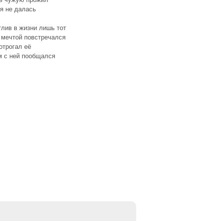
я не далась
лив в жизни лишь тот
 мечтой повстречался
отрогал её
м с ней пообщался