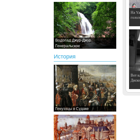
На Ya
голол
Водопад Джур-Джур.
Генеральское
История
Вот к
Дискот
Генуэзцы в Судаке