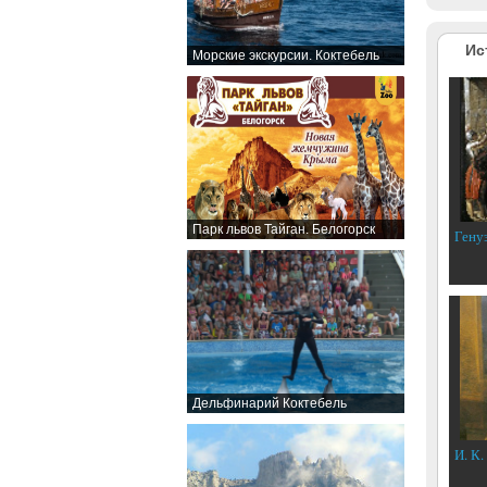
Ис
Морские экскурсии. Коктебель
Парк львов Тайган. Белогорск
Гену
Дельфинарий Коктебель
И. К.