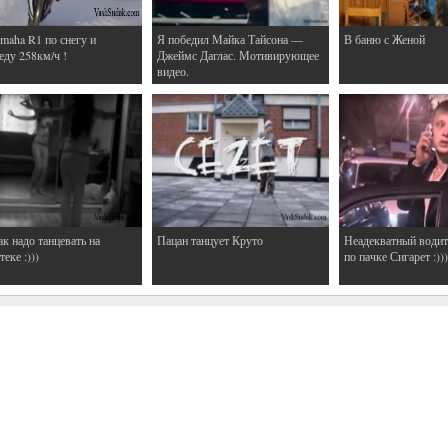
maha R1 по снегу и
Я победил Майка Тайсона —
В баню с Женой
еду 258км/ч !
Джеймс Даглас. Мотивирующее
видео.
ак надо танцевать на
Пацан танцует Круто
Неадекватный водит
еке :)))
по пачке Сигарет :)))