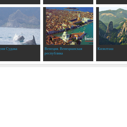
рия Судака
Венеция. Венецианская
Кизилташ
республика