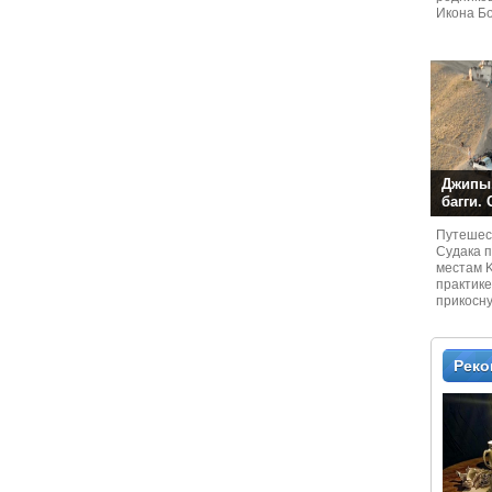
Икона Бо
Джипы,
багги.
Путешест
Судaка 
местам 
практике
прикосн
местам и
Рек