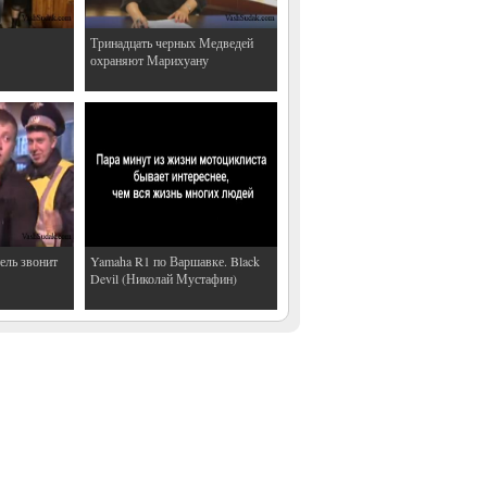
Тринадцать черных Медведей
охраняют Марихуану
ель звонит
Yamaha R1 по Варшавке. Black
Devil (Николай Мустафин)