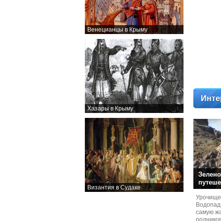
Венецианцы в Крыму
Инте
Хазары в Крыму
Зелено
путеше
Византия в Судаке
Урочище
Водопад
самую жа
родников