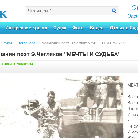
Интересное Крыма
Судак
Фото
Видео
Отдых в Суд
»
Стихи Э. Чеглякова
» Судакчанин поэт Э.Чегляков "МЕЧТЫ И СУДЬБА"
чанин поэт Э.Чегляков "МЕЧТЫ И СУДЬБА"
я:
Стихи Э. Чеглякова
МЕЧТ
-
Всё н
Всё н
Что т
И не 
-
Не су
И ме
Жизн