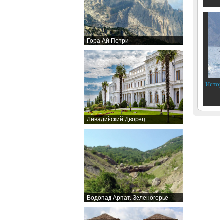
Гора Ай-Петри
Исто
Ливадийский Дворец
Водопад Арпат. Зеленогорье