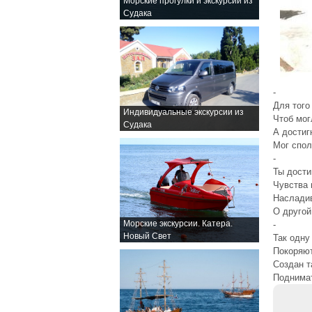
Морские прогулки и экскурсии из
Судака
-
Для того
Индивидуальные экскурсии из
Чтоб мог
Судака
А достиг
Мог спол
-
Ты дости
Чувства 
Наслади
О другой
Морские экскурсии. Катера.
-
Новый Свет
Так одну
Покоряю
Создан т
Поднимат