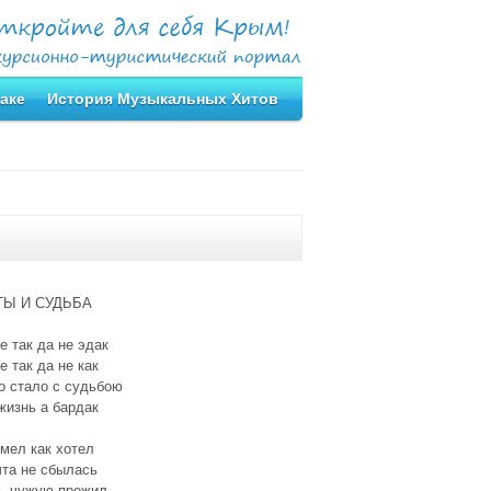
аке
История Музыкальных Хитов
Ы И СУДЬБА
е так да не эдак
е так да не как
о стало с судьбою
жизнь а бардак
мел как хотел
чта не сбылась
ь чужую прожил