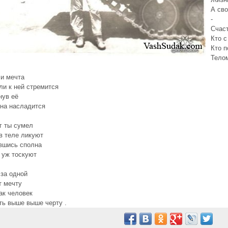
А сво
-
Счаст
Кто с
Кто п
Тело
 и мечта
ли к ней стремится
нув её
на насладится
г ты сумел
в теле ликуют
вшись сполна
 уж тоскуют
 за одной
т мечту
ак человек
ь выше выше черту .