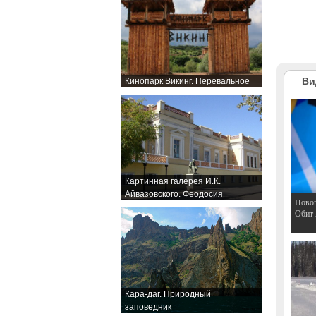
Ви
Кинопарк Викинг. Перевальное
Картинная галерея И.К.
Айвазовского. Феодосия
Hовог
Обит
Кара-даг. Природный
заповедник