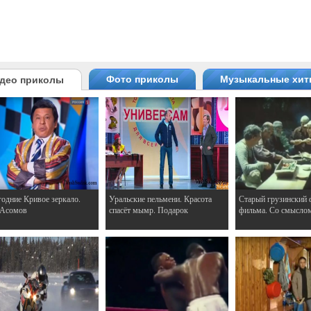
Фото приколы
Музыкальные хи
део приколы
одние Кривое зеркало.
Уральские пельмени. Красота
Старый грузинский 
 Асомов
спасёт мымр. Подарок
фильма. Со смысло