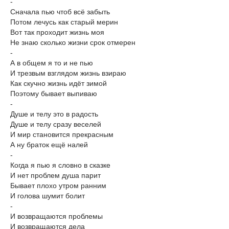
-
Сначала пью чтоб всё забыть
Потом лечусь как старый мерин
Вот так проходит жизнь моя
Не знаю сколько жизни срок отмерен
-
А в общем я то и не пью
И трезвым взглядом жизнь взираю
Как скучно жизнь идёт зимой
Поэтому бывает выпиваю
-
Душе и телу это в радость
Душе и телу сразу веселей
И мир становится прекрасным
А ну браток ещё налей
-
Когда я пью я словно в сказке
И нет проблем душа парит
Бывает плохо утром ранним
И голова шумит болит
-
И возвращаются проблемы
И возвращаются дела