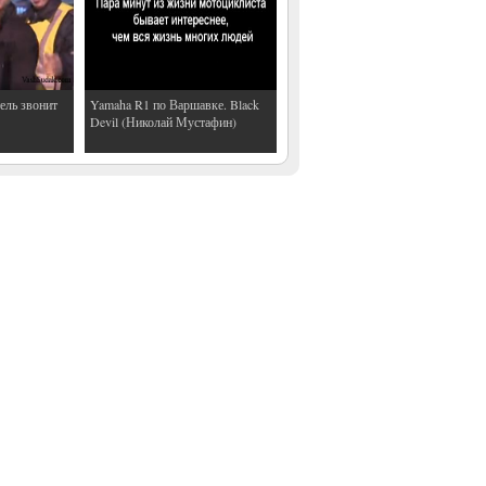
ель звонит
Yamaha R1 по Варшавке. Black
Devil (Николай Мустафин)