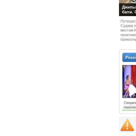
Джипы,
багги.
Путешест
Судaка 
местам 
практике
прикосн
местам и
Рек
Свидан
перепис
Однокл