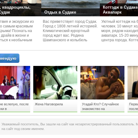
 квадроциклы,
Коттэдж в Судаке
 Судак
Отдых в Судаке
Аквапарк
вия и экскурcии из
Вас приветствует город Судак.
Уютный коттедж на 
по самым красивым
Город с 1808 летней историей.
человек. 10 минут х
Kрыма! Познать на
Климатический курортный
моря, рядом находи
 драйв в жизни и
город ждет вас. Родина
аквапарк. 15-20 мин
уться к необычным
Шампанского и колыбель
центра города. Котт
 красотам
Крымского Виноделия.
располагается в тих
омендую
ие вслепую, после
Жена Наговорила
Угадай Кто? Случайное
Первы
ки в
знакомство на
посл
ассниках
дискотеки... :)
:)))
Уважаемый посетитель, Вы зашли на сайт как незарегистрированный пользователь. 
на сайт под своим именем.