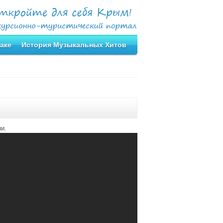
аке
История Музыкальных Хитов
и.