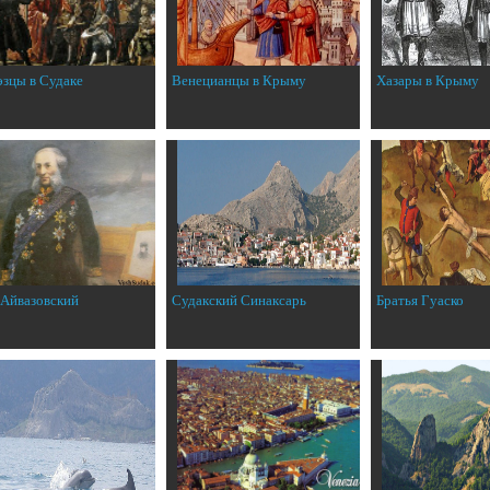
эзцы в Судаке
Венецианцы в Крыму
Хазары в Крыму
 Айвазовский
Судакский Синаксарь
Братья Гуаско