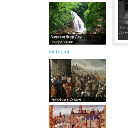
Вот к
Дискот
Водопад Джур-Джур.
Генеральское
История
Генуэзцы в Судаке