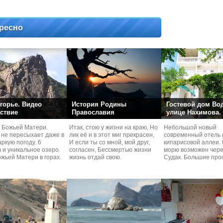
ресно
горье. Видео
История Родины
Гостевой дом Во
ствие
Православия
улице Нахимова.
 Божьей Матери.
Итак, стою у жизни на краю, Но
Небольшой новый
 не пересыхает даже в
лик её и в этот миг прекрасен,
современный отель 
ркую погоду. 6
И если ты со мной, мой друг,
кипарисовой аллеи. 
 и уникальное озеро.
согласен, Бессмертью жизни
морю возможен чере
жьей Матери в горах.
жизнь отдай свою.
Судaк. Большие про
номера со своей кух