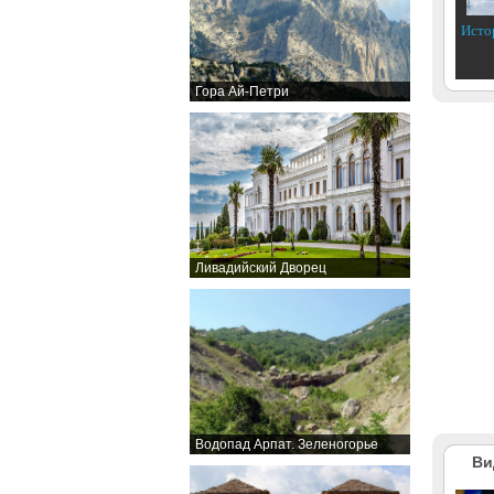
Исто
Гора Ай-Петри
Ливадийский Дворец
Водопад Арпат. Зеленогорье
Ви