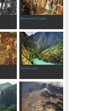
Византия в Судаке
Зеленогорье