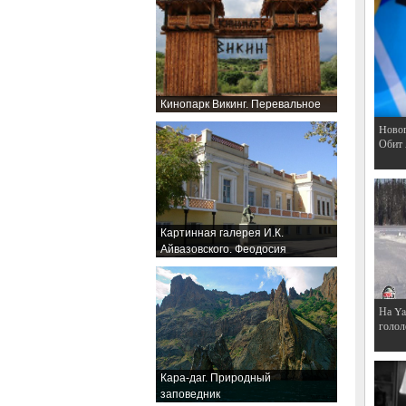
Кинопарк Викинг. Перевальное
Hовог
Обит
Картинная галерея И.К.
Айвазовского. Феодосия
На Ya
голол
Кара-даг. Природный
заповедник