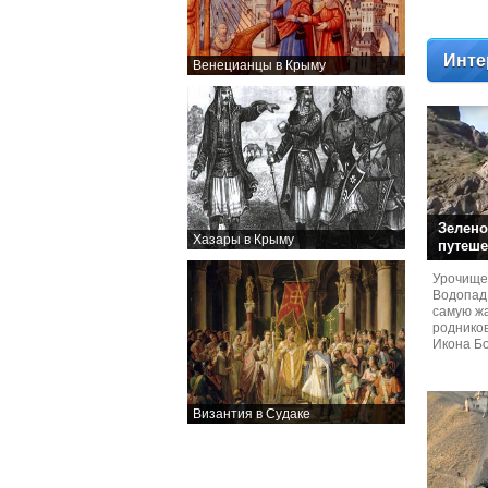
Инте
Венецианцы в Крыму
Зелено
Хазары в Крыму
путеше
Урочище
Водопад
самую жа
родников
Икона Бо
Византия в Судаке