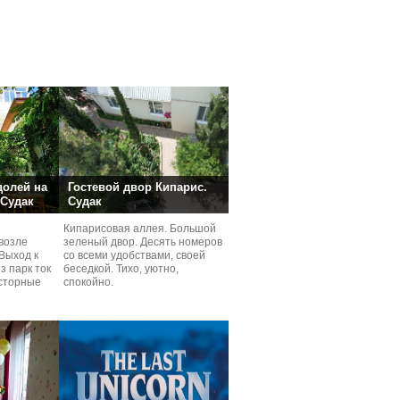
долей на
Гостевой двор Кипарис.
 Судак
Судак
Кипарисовая аллея. Большой
возле
зеленый двор. Десять номеров
Выход к
со всеми удобствами, своей
з парк ток
беседкой. Тихо, уютно,
сторные
спокойно.
ней.