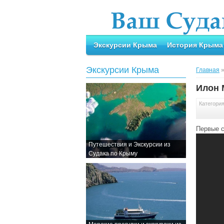
Экскурсии Крыма
История Крыма
Экскурсии Крыма
Главная
Илон 
Категори
Первые с
Путешествия и Экскурсии из
Судака по Крыму