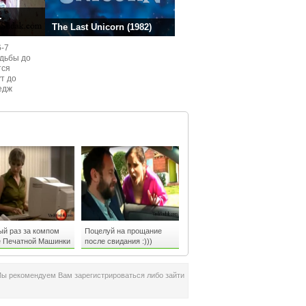
.
The Last Unicorn (1982)
6-7
одьбы до
тся
ут до
едж
ом
й раз за компом
Поцелуй на прощание
е Печатной Машинки
после свидания :)))
Мы рекомендуем Вам зарегистрироваться либо зайти