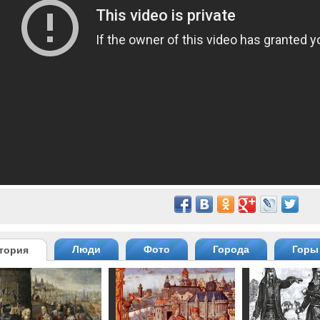
Люди
Фото
Города
Горы
тория