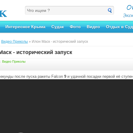
Интересное Крыма
Судак
Фото
Видео
Отдых в Суд
»
Видео Приколы
» Илон Маск - исторический запуск
Маск - исторический запуск
я:
Видео Приколы
екунды после пуска ракеты Falcon
9
и удачной посадки первой её ступен