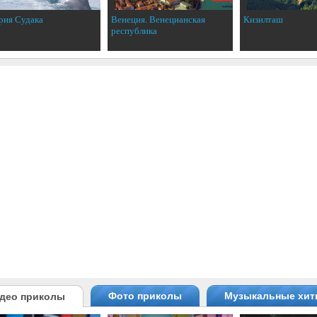
рия Судака
Венеция. Венецианская
Кизилташ
республика
Фото приколы
Музыкальные хи
део приколы