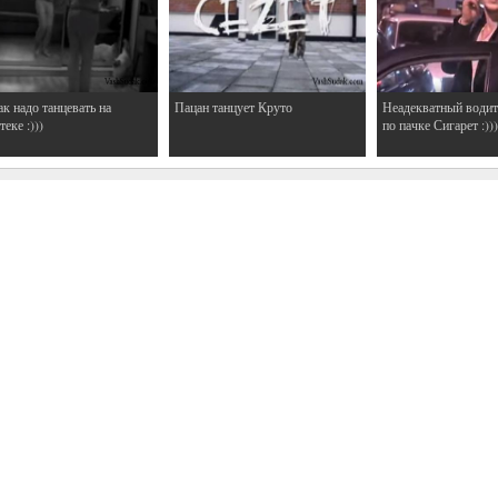
ак надо танцевать на
Пацан танцует Круто
Неадекватный водит
еке :)))
по пачке Сигарет :)))