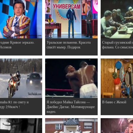
одние Кривое зеркало.
Уральские пельмени. Красота
Старый грузинский 
 Асомов
спасёт мымр. Подарок
фильма. Со смысло
maha R1 по снегу и
Я победил Майка Тайсона —
В баню с Женой
еду 258км/ч !
Джеймс Даглас. Мотивирующее
видео.