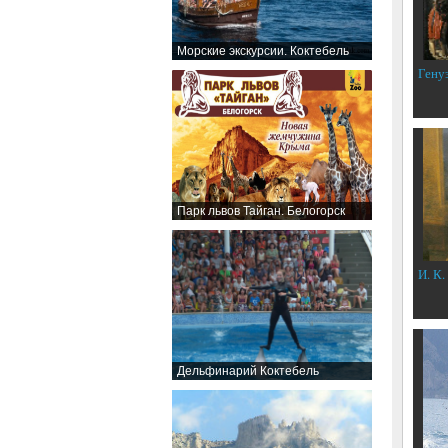
Морские экскурсии. Коктебель
Гену
Парк львов Тайган. Белогорск
И. К.
Дельфинарий Коктебель