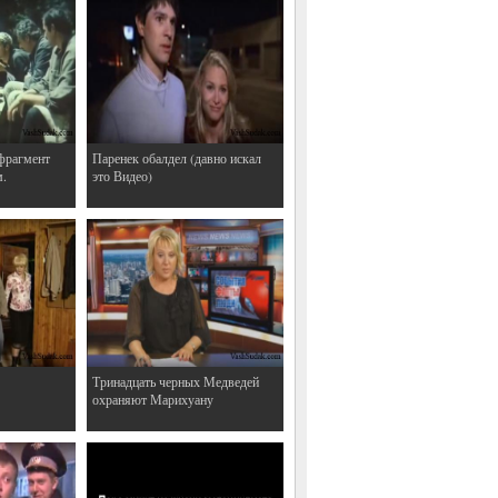
фрагмент
Паренек обалдел (давно искал
м.
это Видео)
Тринадцать черных Медведей
охраняют Марихуану