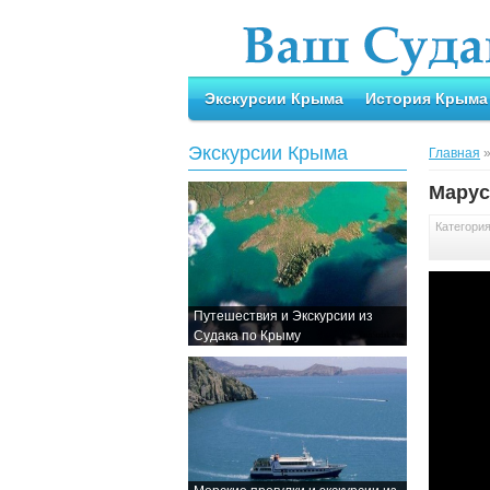
Экскурсии Крыма
История Крыма
Экскурсии Крыма
Главная
Марус
Категори
Путешествия и Экскурсии из
Судака по Крыму