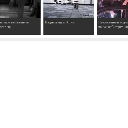
ак надо танцевать на
Пацан танцует Круто
Неадекватный водит
еке :)))
по пачке Сигарет :)))