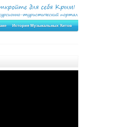
аке
История Музыкальных Хитов