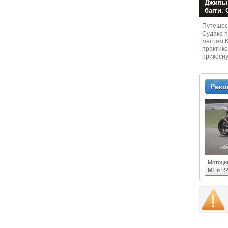
Джипы,
багги.
Путешест
Судaка 
местам 
практике
прикосн
местам и
Рек
Мотоци
M1 и R2