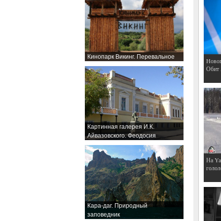
Кинопарк Викинг. Перевальное
Hовог
Обит
Картинная галерея И.К.
Айвазовского. Феодосия
На Ya
голол
Кара-даг. Природный
заповедник