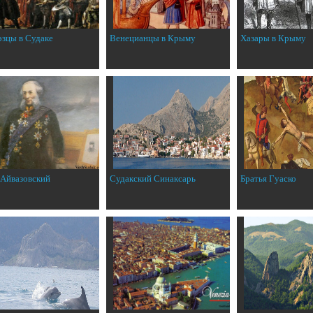
эзцы в Судаке
Венецианцы в Крыму
Хазары в Крыму
 Айвазовский
Судакский Синаксарь
Братья Гуаско