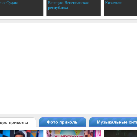
рия Судака
Венеция. Венецианская
Кизилташ
республика
Фото приколы
Музыкальные хи
део приколы