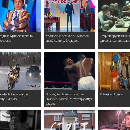
одние Кривое зеркало.
Уральские пельмени. Красота
Старый грузинский 
 Асомов
спасёт мымр. Подарок
фильма. Со смысло
maha R1 по снегу и
Я победил Майка Тайсона —
В баню с Женой
еду 258км/ч !
Джеймс Даглас. Мотивирующее
видео.