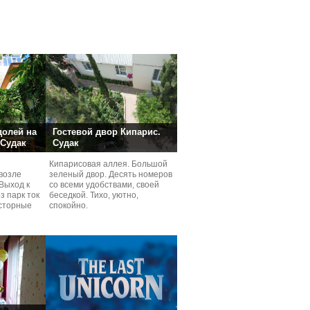
долей на
Гостевой двор Кипарис.
 Судак
Судак
Кипарисовая аллея. Большой
возле
зеленый двор. Десять номеров
Выход к
со всеми удобствами, своей
з парк ток
беседкой. Тихо, уютно,
сторные
спокойно.
ней.