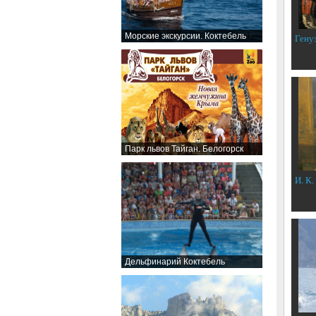
Морские экскурсии. Коктебель
Гену
Парк львов Тайган. Белогорск
И. К.
Дельфинарий Коктебель