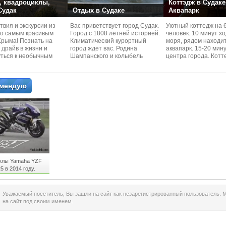
 квадроциклы,
Коттэдж в Судаке
 Судак
Отдых в Судаке
Аквапарк
вия и экскурcии из
Вас приветствует город Судак.
Уютный коттедж на 
по самым красивым
Город с 1808 летней историей.
человек. 10 минут х
Kрыма! Познать на
Климатический курортный
моря, рядом находи
 драйв в жизни и
город ждет вас. Родина
аквапарк. 15-20 мин
уться к необычным
Шампанского и колыбель
центра города. Котт
 красотам
Крымского Виноделия.
располагается в тих
омендую
клы Yamaha YZF
5 в 2014 году.
Уважаемый посетитель, Вы зашли на сайт как незарегистрированный пользователь. 
на сайт под своим именем.