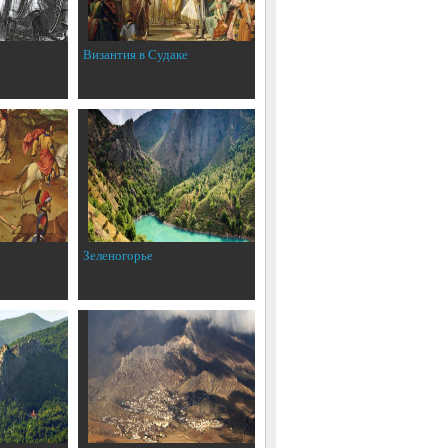
Византия в Судаке
Зеленогорье