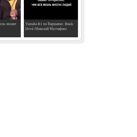
ель звонит
Yamaha R1 по Варшавке. Black
Devil (Николай Мустафин)