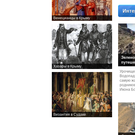
Инте
Венецианцы в Крыму
Зелено
путеше
Хазары в Крыму
Урочище
Водопад
самую жа
родников
Икона Бо
Византия в Судаке