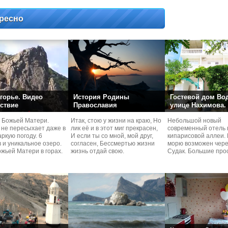
ресно
горье. Видео
История Родины
Гостевой дом Во
ствие
Православия
улице Нахимова.
 Божьей Матери.
Итак, стою у жизни на краю, Но
Небольшой новый
 не пересыхает даже в
лик её и в этот миг прекрасен,
современный отель 
ркую погоду. 6
И если ты со мной, мой друг,
кипарисовой аллеи. 
 и уникальное озеро.
согласен, Бессмертью жизни
морю возможен чере
жьей Матери в горах.
жизнь отдай свою.
Судaк. Большие про
номера со своей кух