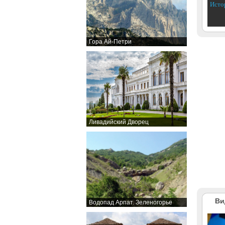
Исто
Гора Ай-Петри
Ливадийский Дворец
Ви
Водопад Арпат. Зеленогорье