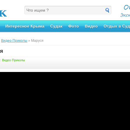
Интересное Крыма
Судак
Фото
Видео
Отдых в Суд
»
Видео Приколы
» Маруся
я
я:
Видео Приколы