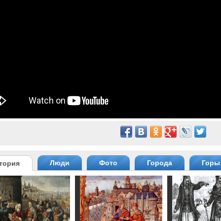
Люди
Фото
Города
Горы
тория