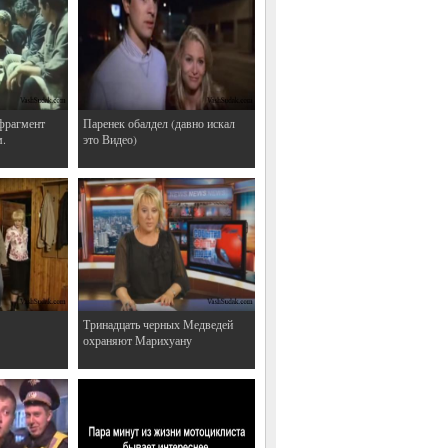
фрагмент
Паренек обалдел (давно искал
м.
это Видео)
Тринадцать черных Медведей
охраняют Марихуану