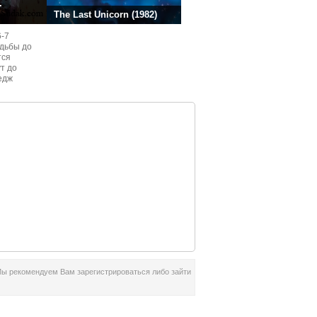
.
The Last Unicorn (1982)
6-7
одьбы до
тся
ут до
едж
ом
Мы рекомендуем Вам зарегистрироваться либо зайти