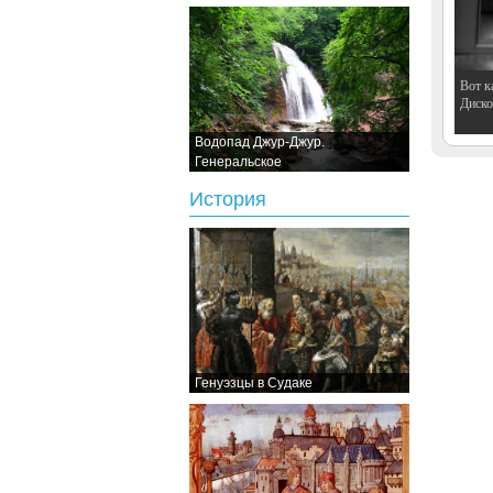
Вот к
Дискот
Водопад Джур-Джур.
Генеральское
История
Генуэзцы в Судаке