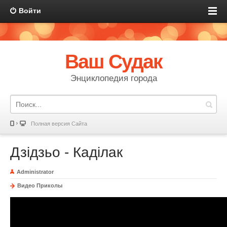
Войти
Ваш Судак
Энциклопедия города
Полная версия Сайта
Дзідзьо - Каділак
Administrator
Видео Приколы