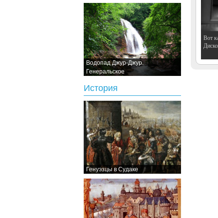
Вот к
Дискот
Водопад Джур-Джур.
Генеральское
История
Генуэзцы в Судаке