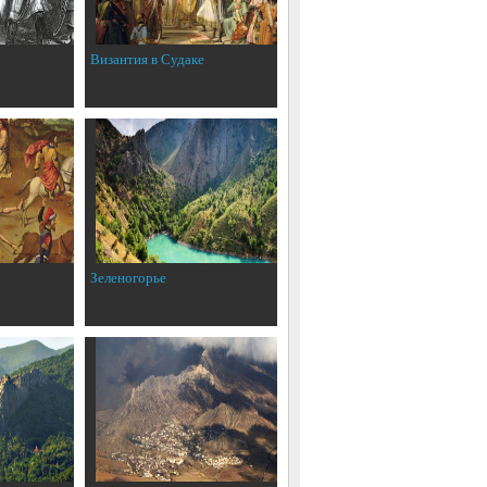
Византия в Судаке
Зеленогорье