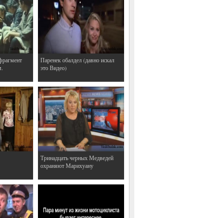
фрагмент
Паренек обалдел (давно искал
м.
это Видео)
Тринадцать черных Медведей
охраняют Марихуану