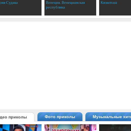
рия Судака
Венеция. Венецианская
Кизилташ
республика
Фото приколы
Музыкальные хи
део приколы