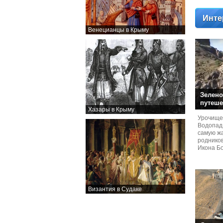
Инте
Венецианцы в Крыму
Зелено
путеше
Хазары в Крыму
Урочище
Водопад
самую жа
родников
Икона Бо
Византия в Судаке