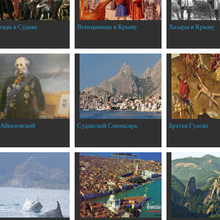
эзцы в Судаке
Венецианцы в Крыму
Хазары в Крыму
 Айвазовский
Судакский Синаксарь
Братья Гуаско