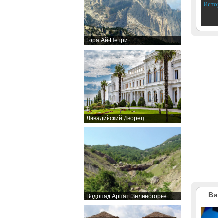
Исто
Гора Ай-Петри
Ливадийский Дворец
Ви
Водопад Арпат. Зеленогорье