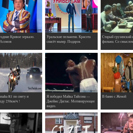
одние Кривое зеркало.
Уральские пельмени. Красота
Старый грузинский 
 Асомов
спасёт мымр. Подарок
фильма. Со смысло
maha R1 по снегу и
Я победил Майка Тайсона —
В баню с Женой
еду 258км/ч !
Джеймс Даглас. Мотивирующее
видео.