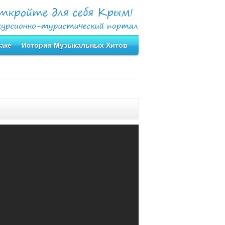
аке
История Музыкальных Хитов