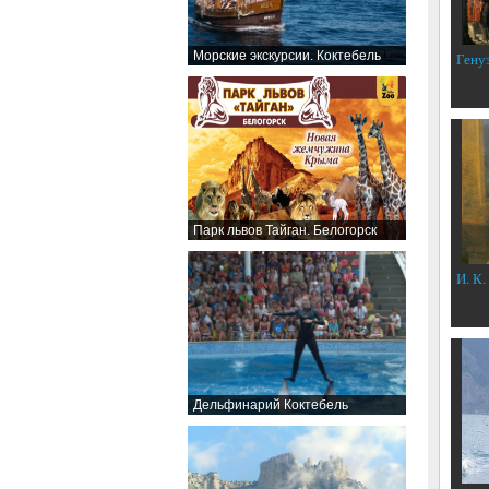
Морские экскурсии. Коктебель
Гену
Парк львов Тайган. Белогорск
И. К.
Дельфинарий Коктебель