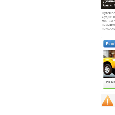
Джипы,
багги.
Путешест
Судaка 
местам 
практике
прикосн
местам и
Рек
Новый в