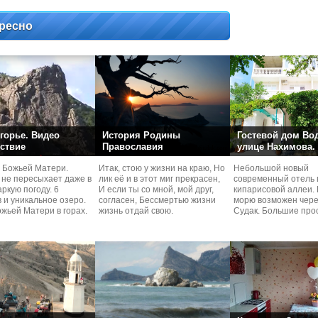
ресно
горье. Видео
История Родины
Гостевой дом Во
ствие
Православия
улице Нахимова.
 Божьей Матери.
Итак, стою у жизни на краю, Но
Небольшой новый
 не пересыхает даже в
лик её и в этот миг прекрасен,
современный отель 
ркую погоду. 6
И если ты со мной, мой друг,
кипарисовой аллеи. 
 и уникальное озеро.
согласен, Бессмертью жизни
морю возможен чере
жьей Матери в горах.
жизнь отдай свою.
Судaк. Большие про
номера со своей кух