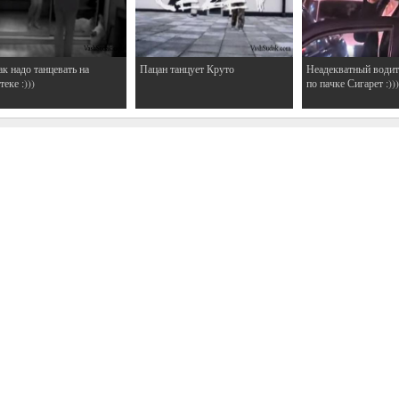
ак надо танцевать на
Пацан танцует Круто
Неадекватный водит
еке :)))
по пачке Сигарет :)))