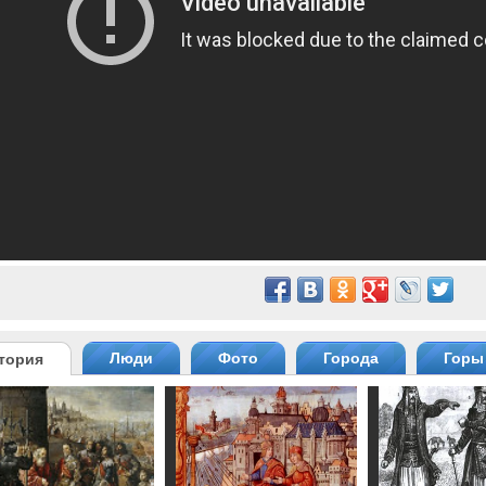
Люди
Фото
Города
Горы
тория