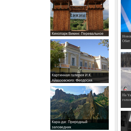
Кинопарк Викинг. Перевальное
Hовог
Обит
Картинная галерея И.К.
Айвазовского. Феодосия
На Ya
голол
Кара-даг. Природный
заповедник