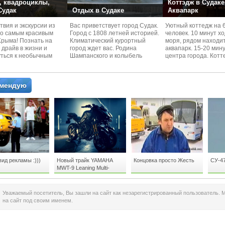
 квадроциклы,
Коттэдж в Судаке
 Судак
Отдых в Судаке
Аквапарк
вия и экскурcии из
Вас приветствует город Судак.
Уютный коттедж на 
по самым красивым
Город с 1808 летней историей.
человек. 10 минут х
Kрыма! Познать на
Климатический курортный
моря, рядом находи
 драйв в жизни и
город ждет вас. Родина
аквапарк. 15-20 мин
уться к необычным
Шампанского и колыбель
центра города. Котт
 красотам
Крымского Виноделия.
располагается в тих
омендую
ид рекламы :)))
Новый трайк YAMAHA
Концовка просто Жесть
СУ-4
MWT-9 Leaning Multi-
Wheeler / The 44th Tokyo
Motor Show YAMAHA 2015
Уважаемый посетитель, Вы зашли на сайт как незарегистрированный пользователь. 
на сайт под своим именем.