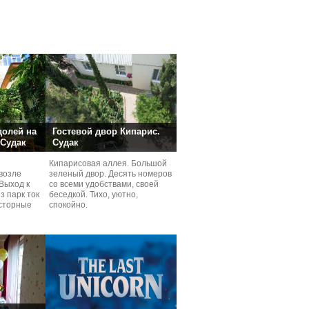
долей на
Гостевой двор Кипарис.
 Судак
Судак
Кипарисовая аллея. Большой
возле
зеленый двор. Десять номеров
Выход к
со всеми удобствами, своей
з парк ток
беседкой. Тихо, уютно,
сторные
спокойно.
ней.