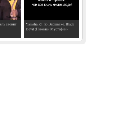
ель звонит
Yamaha R1 по Варшавке. Black
Devil (Николай Мустафин)