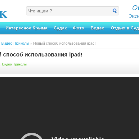
Интересное Крыма
Судак
Фото
Видео
Отдых в Суд
»
Видео Приколы
» Новый способ использования ipad!
 способ использования ipad!
я:
Видео Приколы