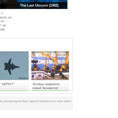
.
The Last Unicorn (1982)
6-7
одьбы до
тся
ут до
едж
ом
7 "БЕРКУТ"
Китайцы придумали
новый Экскаватор!
Мы рекомендуем Вам зарегистрироваться либо зайти