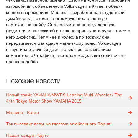
человека. Наверное, именно поэтому в конкурсе «Народный
автомобиль», объявленном Volkswagen в Китае, победил
концепт аэромобиля. Машина, разработанная студенткой-
дизайнером, похожа на огромную, поставленную
вертикально шайбу. Она рассчитана на двух человек
(водителя и пассажира) и лишена привычного руля – вместо
него джойстик. Нет у нее и колес, а по воздуху она
передвигается благодаря магнитному полю. Volkswagen
выпустила отличный демо-ролик с использованием
компьютерной графики, в котором модель выглядит очень
правдоподобно.
Похожие новости
Новый трайк YAMAHA MWT-9 Leaning Multi-Wheeler / The
44th Tokyo Motor Show YAMAHA 2015
Машина - Катер
Так выглядит девушка глазами влюбленного Парня!
Пацан танцует Круто