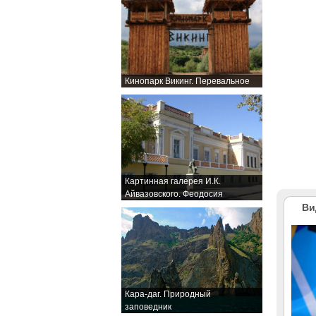
Кинопарк Викинг. Перевальное
Картинная галерея И.К.
Айвазовского. Феодосия
Ви
Кара-даг. Природный
заповедник