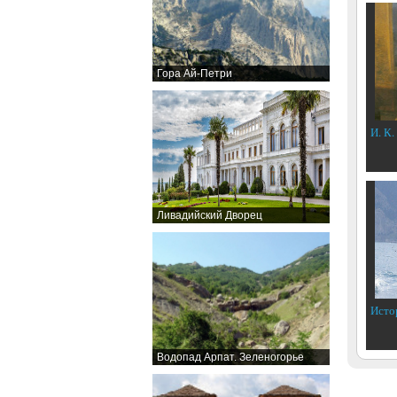
Гора Ай-Петри
И. К.
Ливадийский Дворец
Исто
Водопад Арпат. Зеленогорье