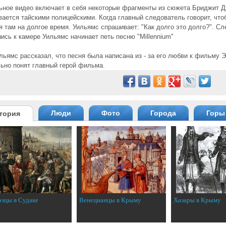
ное видео включает в себя некоторые фрагменты из сюжета Бриджит Дж
ается тайскими полицейскими. Когда главный следователь говорит, что
я там на долгое время. Уильямс спрашивает: "Как долго это долго?". Сл
ись к камере Уильямс начинает петь песню "Millennium"
льямс рассказал, что песня была написана из - за его любви к фильму 
ьно понят главный герой фильма.
Люди
Фото
Города
Горы
тория
эзцы в Судаке
Венецианцы в Крыму
Хазары в Крыму