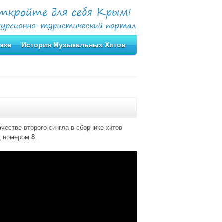
аке
История Музыкальных Хитов
честве второго сингла в сборнике хитов
од номером
8
.