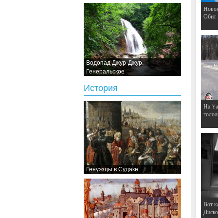
Hовог
Обит
Водопад Джур-Джур.
Генеральское
История
На Ya
голол
Генуэзцы в Судаке
Вот к
Дискот