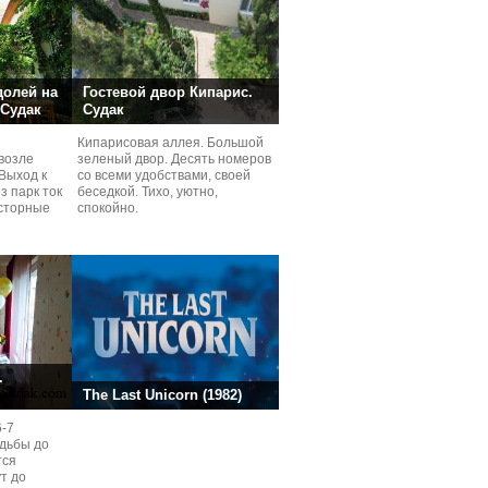
долей на
Гостевой двор Кипарис.
 Судак
Судак
Кипарисовая аллея. Большой
возле
зеленый двор. Десять номеров
Выход к
со всеми удобствами, своей
з парк ток
беседкой. Тихо, уютно,
сторные
спокойно.
ней.
.
The Last Unicorn (1982)
6-7
одьбы до
тся
ут до