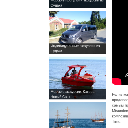
Морские прогулки и экскурсии из
Судака
Индивидуальные экскурсии из
Судака
Морские экскурсии. Катера.
Релиз ко
Новый Свет
продавае
самым пр
Misunder
композиц
Time.