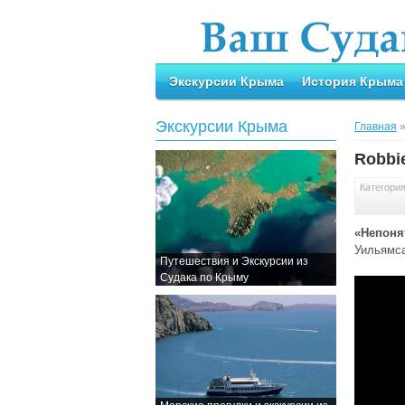
Экскурсии Крыма
История Крыма
Экскурсии Крыма
Главная
Robbie
Категори
«Непоня
Уильямса
Путешествия и Экскурсии из
Судака по Крыму