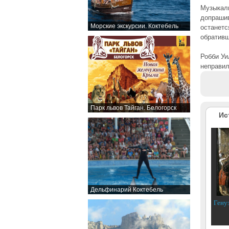
Музыкаль
допрашив
Морские экскурсии. Коктебель
останетс
обративш
Робби Уи
неправил
Парк львов Тайган. Белогорск
Ис
Дельфинарий Коктебель
Гену