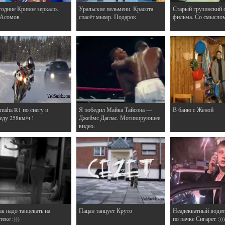
одние Кривое зеркало.
Уральские пельмени. Красота
Старый грузинский 
 Асомов
спасёт мымр. Подарок
фильма. Со смысло
maha R1 по снегу и
Я победил Майка Тайсона —
В баню с Женой
еду 258км/ч !
Джеймс Даглас. Мотивирующее
видео.
ак надо танцевать на
Пацан танцует Круто
Неадекватный водит
еке :)))
по пачке Сигарет :)))