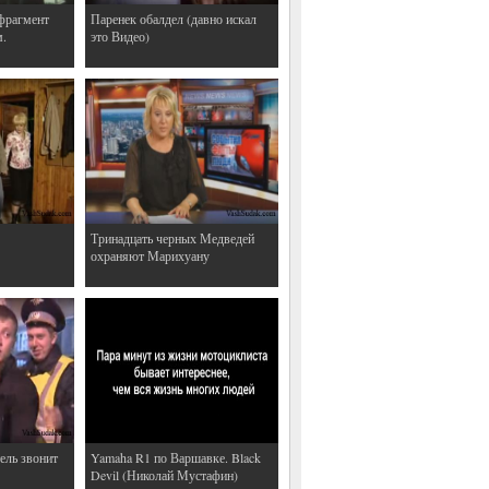
фрагмент
Паренек обалдел (давно искал
м.
это Видео)
Тринадцать черных Медведей
охраняют Марихуану
ель звонит
Yamaha R1 по Варшавке. Black
Devil (Николай Мустафин)