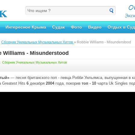
Интересное Крыма
Судак
Фото
Видео
Отдых в Суд
»
Сборник Уникальных Музыкальных Хитов
» Robbie Williams - Misunderstood
 Williams - Misunderstood
я:
Сборник Уникальных Музыкальных Хитов
тый»
— песня британского поп - певца Робби Уильямса, выпущенная в ка
 Greatest Hits
6
декабря
2004
года, покорив
топ - 10
чарта Uk Singles п