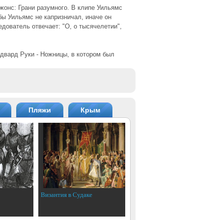
онс: Грани разумного. В клипе Уильямс
бы Уильямс не капризничал, иначе он
едователь отвечает: "О, о тысячелетии",
Эдвард Руки - Ножницы, в котором был
Пляжи
Крым
Византия в Судаке