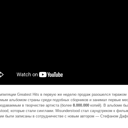
мпиляции Greatest Hits в первую же неделю продаж разошелся тиражом
мым альбомом страны среди подобных сборников и занимал первые мес
одаваемым в творчестве артиста (более
8.000.000
копий). В альбоме бы
stood, которые стали синглами. Misunderstood стал саундтреком к филь
ии были записаны в сотрудничестве с новым автором — Стефаном Даффи 