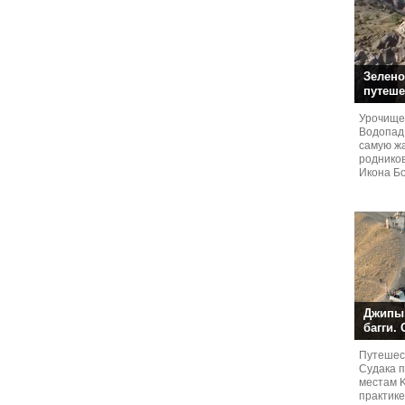
Зелено
путеше
Урочище
Водопад
самую жа
родников
Икона Бо
Джипы,
багги.
Путешест
Судaка 
местам 
практике