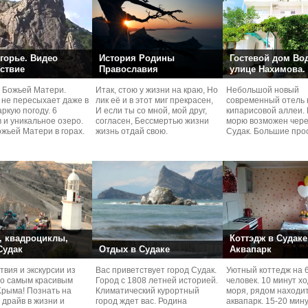
горье. Видео
История Родины
Гостевой дом Во
ствие
Православия
улице Нахимова.
 Божьей Матери.
Итак, стою у жизни на краю, Но
Небольшой новый
 не пересыхает даже в
лик её и в этот миг прекрасен,
современный отель 
ркую погоду. 6
И если ты со мной, мой друг,
кипарисовой аллеи. 
 и уникальное озеро.
согласен, Бессмертью жизни
морю возможен чере
жьей Матери в горах.
жизнь отдай свою.
Судaк. Большие про
номера со своей кух
 квадроциклы,
Коттэдж в Судаке
 Судак
Отдых в Судаке
Аквапарк
вия и экскурcии из
Вас приветствует город Судак.
Уютный коттедж на 
по самым красивым
Город с 1808 летней историей.
человек. 10 минут х
Kрыма! Познать на
Климатический курортный
моря, рядом находи
 драйв в жизни и
город ждет вас. Родина
аквапарк. 15-20 мин