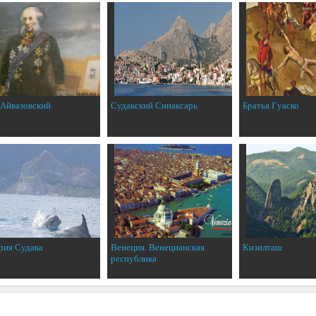
 Айвазовский
Судакский Синаксарь
Братья Гуаско
рия Судака
Венеция. Венецианская
Кизилташ
республика