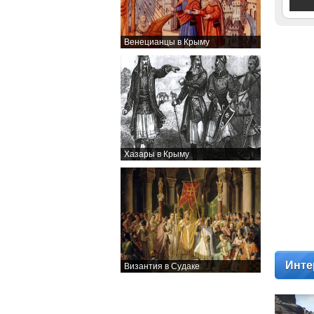
Венецианцы в Крыму
Хазары в Крыму
Инте
Византия в Судаке