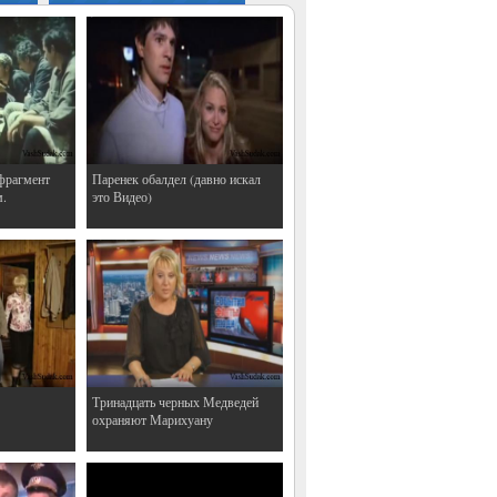
фрагмент
Паренек обалдел (давно искал
м.
это Видео)
Тринадцать черных Медведей
охраняют Марихуану