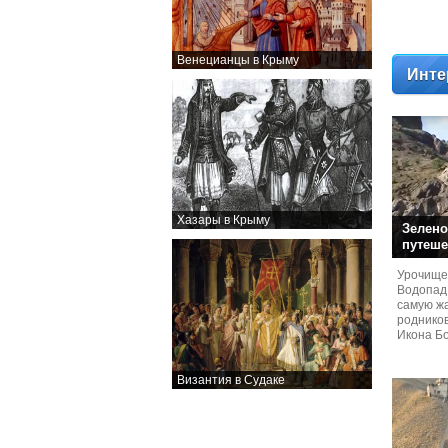
Венецианцы в Крыму
Инте
Хазары в Крыму
Зелено
путеше
Урочище
Водопад
самую жа
родников
Икона Бо
Византия в Судаке