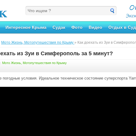
Интересное Крыма
Судак
Фото
Видео
Отдых в Суд
»
Мото Жизнь, Мотопутешествия по Крыму
» Как доехать из Зуи в Симферопол
оехать из Зуи в Симферополь за 5 минут?
я:
Мото Жизнь, Мотопутешествия по Крыму
 погодные условия. Идеальное техническое состояние суперспорта Yam