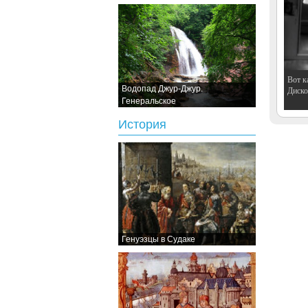
Вот к
Водопад Джур-Джур.
Дискот
Генеральское
История
Генуэзцы в Судаке