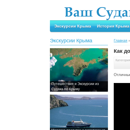
Экскурсии Крыма
История Крыма
Экскурсии Крыма
Главная
Как д
Категори
Отличные
Путешествия и Экскурсии из
Судака по Крыму