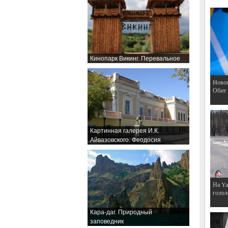
Кинопарк Викинг. Перевальное
Hовог
Обит
Картинная галерея И.К.
Айвазовского. Феодосия
На Ya
голол
Кара-даг. Природный
заповедник