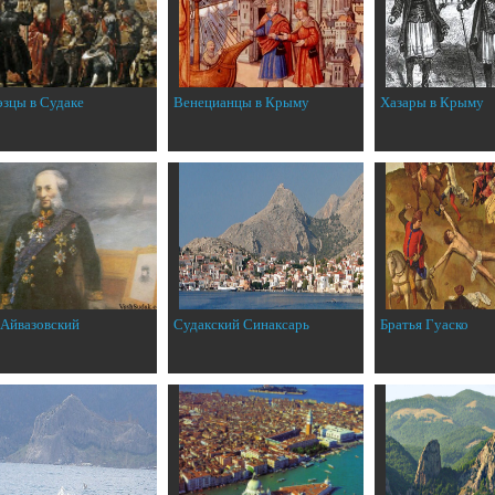
эзцы в Судаке
Венецианцы в Крыму
Хазары в Крыму
 Айвазовский
Судакский Синаксарь
Братья Гуаско