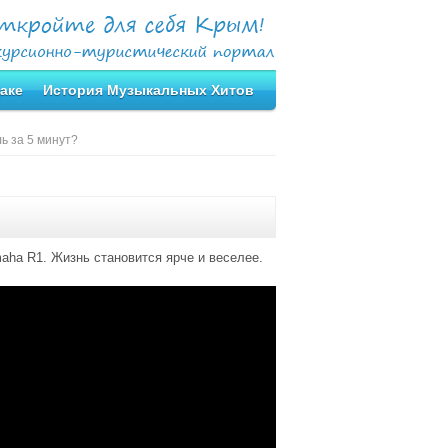
аке
История Музыкальных Хитов
ь за 5 минут?
aha R1. Жизнь становится ярче и веселее.