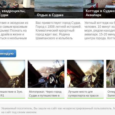
 квадроциклы,
Коттэдж в Судаке
 Судак
Отдых в Судаке
Аквапарк
вия и экскурcии из
Вас приветствует город Судак.
Уютный коттедж на 
по самым красивым
Город с 1808 летней историей.
человек. 10 минут х
Kрыма! Познать на
Климатический курортный
моря, рядом находи
 драйв в жизни и
город ждет вас. Родина
аквапарк. 15-20 мин
уться к необычным
Шампанского и колыбель
центра города. Котт
 красотам
Крымского Виноделия.
располагается в тих
омендую
тешествие в Зую.
Мотопрокат. Через город
Лучшее место для
Omega
 R1
Судак и путешествие в
суперспорта на трассе
Summe
Новый Свет
Судак - Симферополь
Уважаемый посетитель, Вы зашли на сайт как незарегистрированный пользователь. 
на сайт под своим именем.