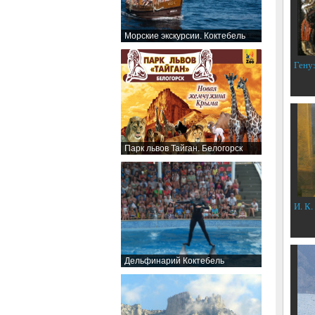
Морские экскурсии. Коктебель
Гену
Парк львов Тайган. Белогорск
И. К.
Дельфинарий Коктебель