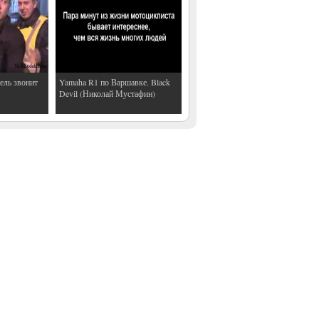
ель звонит
Yamaha R1 по Варшавке. Black
Devil (Николай Мустафин)