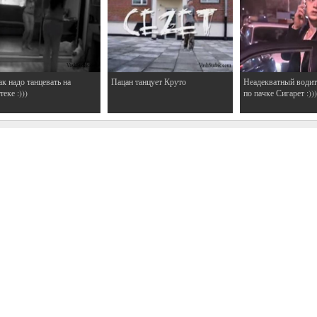
ак надо танцевать на
Пацан танцует Круто
Неадекватный водит
еке :)))
по пачке Сигарет :)))