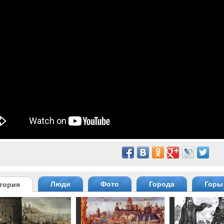
Люди
Фото
Города
Горы
тория