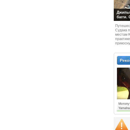
Джипы,
багги.
Путешест
Судaка 
местам 
практике
прикосн
местам и
Рек
Мотопу
Yamaha