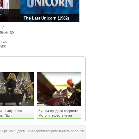
.
The Last Unicorn (1982)
6-7
одьбы до
тся
ут до
едж
ом
 - Lady of the
Зуя на пределе скорости.
r Night
Мотопутешествие на
Yamaha R1
Мы рекомендуем Вам зарегистрироваться либо зайти