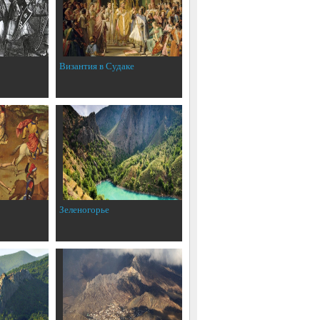
Византия в Судаке
Зеленогорье