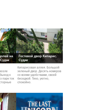
долей на
Гостевой двор Кипарис.
 Судак
Судак
Кипарисовая аллея. Большой
возле
зеленый двор. Десять номеров
Выход к
со всеми удобствами, своей
з парк ток
беседкой. Тихо, уютно,
сторные
спокойно.
ней.