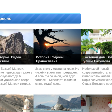
ресно
горье. Видео
История Родины
Гостевой дом Во
ствие
Православия
улице Нахимова.
 Божьей Матери.
Итак, стою у жизни на краю, Но
Небольшой новый
 не пересыхает даже в
лик её и в этот миг прекрасен,
современный отель 
ркую погоду. 6
И если ты со мной, мой друг,
кипарисовой аллеи. 
 и уникальное озеро.
согласен, Бессмертью жизни
морю возможен чере
жьей Матери в горах.
жизнь отдай свою.
Судaк. Большие про
номера со своей кух