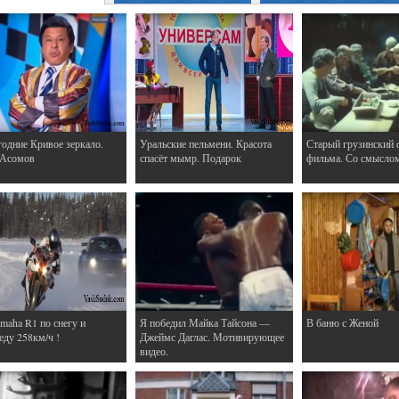
одние Кривое зеркало.
Уральские пельмени. Красота
Старый грузинский 
 Асомов
спасёт мымр. Подарок
фильма. Со смысло
maha R1 по снегу и
Я победил Майка Тайсона —
В баню с Женой
еду 258км/ч !
Джеймс Даглас. Мотивирующее
видео.