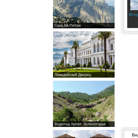
Исто
Гора Ай-Петри
Ливадийский Дворец
Водопад Арпат. Зеленогорье
Ви