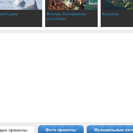
рия Судака
Венеция. Венецианская
Кизилташ
республика
Фото приколы
Музыкальные хи
део приколы