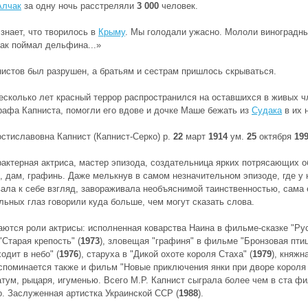
Алчак
за одну ночь расстреляли
3 000
человек.
 знает, что творилось в
Крыму
. Мы голодали ужасно. Мололи виноградны
ак поймал дельфина...»
истов был разрушен, а братьям и сестрам пришлось скрываться.
есколько лет красный террор распространился на оставшихся в живых ч
рафа Капниста, помогли его вдове и дочке Маше бежать из
Судака
в их 
стиславовна Капнист (Капнист-Серко) р.
22
март
1914
ум.
25
октября
19
актерная актриса, мастер эпизода, создательница ярких потрясающих об
, дам, графинь. Даже мелькнув в самом незначительном эпизоде, где у н
ала к себе взгляд, завораживала необъяснимой таинственностью, сама 
льных глаз говорили куда больше, чем могут сказать слова.
ются роли актрисы: исполненная коварства Наина в фильме-сказке "Ру
"Старая крепость" (
1973
), зловещая "графиня" в фильме "Бронзовая птиц
одит в небо" (
1976
), старуха в "Дикой охоте короля Стаха" (
1979
), княж
Вспоминается также и фильм "Новые приключения янки при дворе короля 
атум, рыцаря, игуменью. Всего М.Р. Капнист сыграла более чем в ста фи
. Заслуженная артистка Украинской ССР (
1988
).