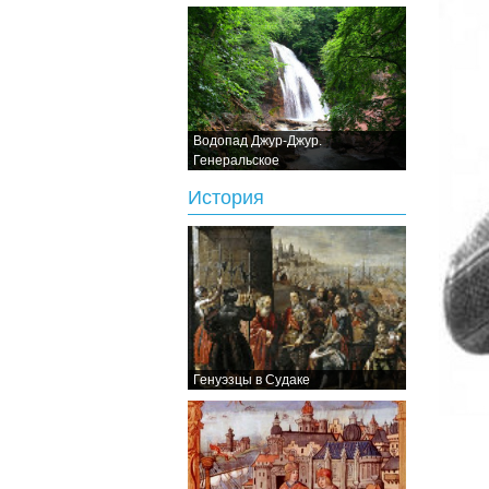
Водопад Джур-Джур.
Генеральское
История
Генуэзцы в Судаке