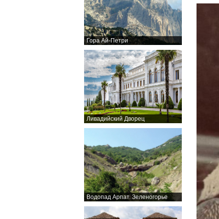
Гора Ай-Петри
Ливадийский Дворец
Водопад Арпат. Зеленогорье