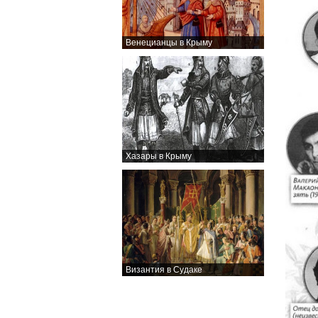
Венецианцы в Крыму
Хазары в Крыму
Византия в Судаке