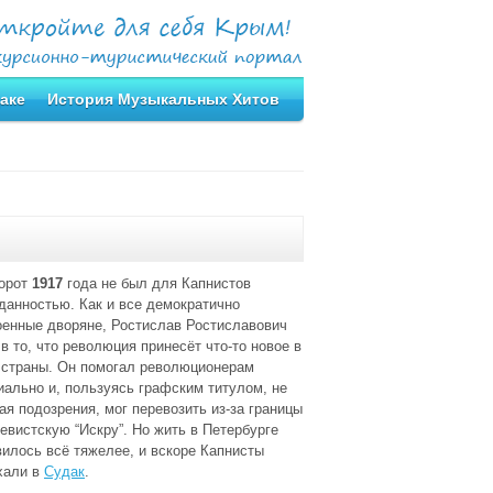
аке
История Музыкальных Хитов
орот
1917
года не был для Капнистов
данностью. Как и все демократично
оенные дворяне, Ростислав Ростиславович
в то, что революция принесёт что-то новое в
 страны. Он помогал революционерам
иально и, пользуясь графским титулом, не
ая подозрения, мог перевозить из-за границы
евистскую “Искру”. Но жить в Петербурге
вилось всё тяжелее, и вскоре Капнисты
хали в
Судак
.