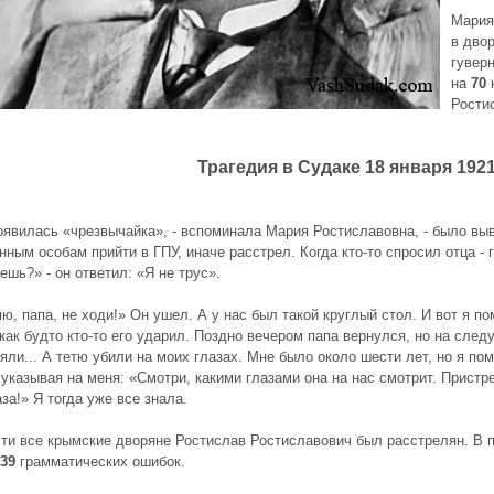
Мария
в дво
гувер
на
70
к
Рости
Трагедия в Судaке 18 января 1921
оявилась «чрезвычайка», - вспоминала Мария Ростиславовна, - было вы
нным особам прийти в ГПУ, иначе расстрел. Когда кто-то спросил отца -
ешь?» - он ответил: «Я не трус».
ю, папа, не ходи!» Он ушел. А у нас был такой круглый стол. И вот я п
 как будто кто-то его ударил. Поздно вечером папа вернулся, но на сле
яли... А тетю убили на моих глазах. Мне было около шести лет, но я по
 указывая на меня: «Смотри, какими глазами она на нас смотрит. Пристр
аза!» Я тогда уже все знала.
чти все крымские дворяне Ростислав Ростиславович был расстрелян. В 
39
грамматических ошибок.