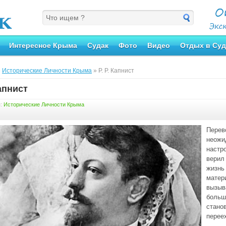
Интересное Крыма
Судак
Фото
Видео
Отдых в Суд
»
Исторические Личности Крыма
» Р. Р. Капнист
Капнист
я:
Исторические Личности Крыма
Перев
неожи
настр
верил 
жизнь
матер
вызыв
больш
стано
перее