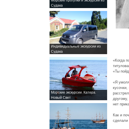
Морские прогулки и экскурсии из
Судака
Индивидуальные экскурсии из
Судака
«Когда п
титулова
«Ты пойд
«Я умоля
кусочки,
Морские экскурсии. Катера.
расстрел
Новый Свет
другому,
нет прик
Как и по
сделали