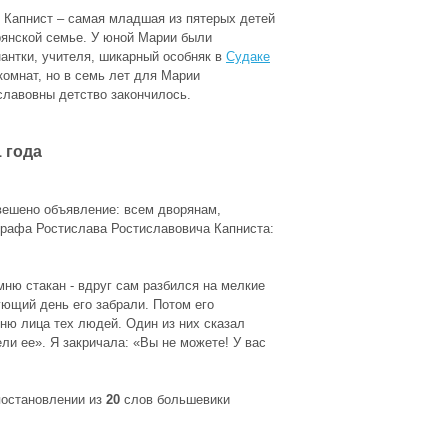
 Капнист – самая младшая из пятерых детей
рянской семье. У юной Марии были
нантки, учителя, шикарный особняк в
Судаке
омнат, но в семь лет для Марии
славовны детство закончилось.
 года
вешено объявление: всем дворянам,
 графа Ростислава Ростиславовича Капниста:
омню стакан - вдруг сам разбился на мелкие
дующий день его забрали. Потом его
мню лица тех людей. Один из них сказал
ели ее». Я закричала: «Вы не можете! У вас
постановлении из
20
слов большевики