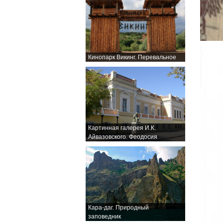
Кинопарк Викинг. Перевальное
Картинная галерея И.К.
Айвазовского. Феодосия
Кара-даг. Природный
заповедник