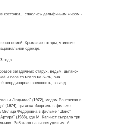
е косточки... спаслись дельфиньим жиром -
ленов семей. Крымские татары, чтившие
национальной одежде.
93
года.
разов загадочных старух, ведьм, цыганок,
её и слов то могло не быть, она
её неординарная внешность, взгляд
слан и Людмила" (
1972
), мадам Раневская в
а" (
1974
), цыганка Изергиль в фильме
на Милица Фёдоровна в фильме "Шанс"
Артура" (
1988
), где М. Капнист сыграла три
льмах. Работала на киностудии им. А.