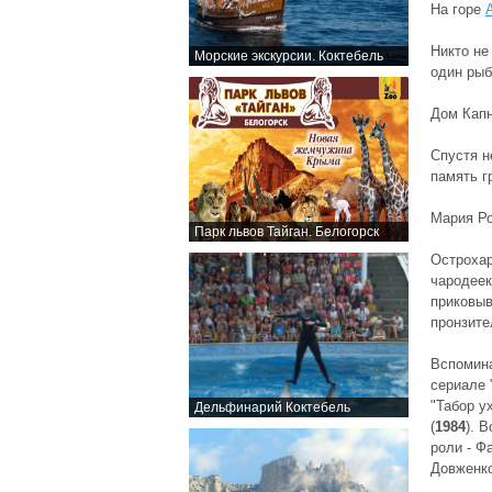
На горе
Никто не
Морские экскурсии. Коктебель
один рыб
Дом Капн
Спустя н
память г
Мария Ро
Парк львов Тайган. Белогорск
Острохар
чародеек
приковыв
пронзите
Вспомина
сериале 
"Табор ух
Дельфинарий Коктебель
(
1984
). 
роли - Ф
Довженко