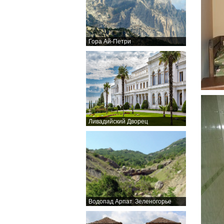
Гора Ай-Петри
Ливадийский Дворец
Водопад Арпат. Зеленогорье