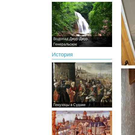
Водопад Джур-Джур.
Генеральское
История
Генуэзцы в Судаке