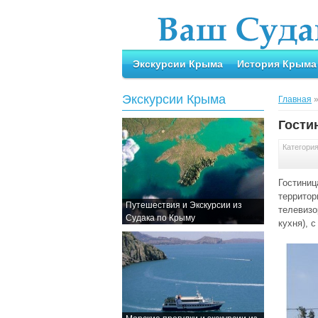
Экскурсии Крыма
История Крыма
Экскурсии Крыма
Главная
Гости
Категори
Гостиниц
территор
Путешествия и Экскурсии из
телевизо
Судака по Крыму
кухня), 