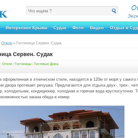
Интересное Крыма
Судак
Фото
Видео
Отдых в Суд
»
Отели
» Гостиница Сервен. Судак
ница Сервен. Судак
я:
Отели
/
Гостиницы
/
Гостевые Дома
а оформленная в этническом стиле, находится в 120м от моря у самого
ии двора протекает речушка. Предлагаются для отдыха двух-, трех-, ч
р, холодильник, кондиционер, холодная и горячая вода круглосуточно. Т
с возможностью заказа обеда в номер.