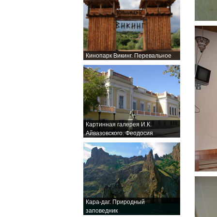
Кинопарк Викинг. Перевальное
Картинная галерея И.К.
Айвазовского. Феодосия
Кара-даг. Природный
заповедник