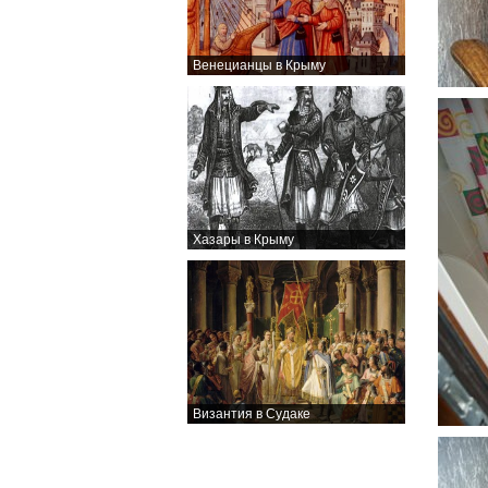
Венецианцы в Крыму
Хазары в Крыму
Византия в Судаке