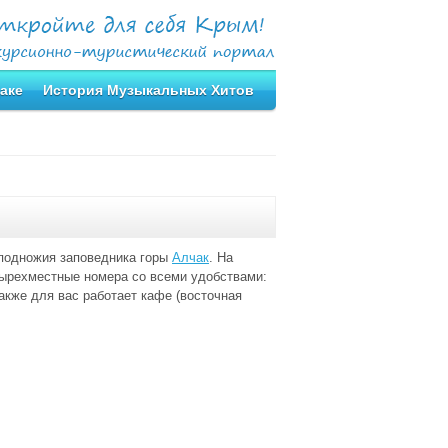
аке
История Музыкальных Хитов
 подножия заповедника горы
Алчак
. На
етырехместные номера со всеми удобствами:
акже для вас работает кафе (восточная