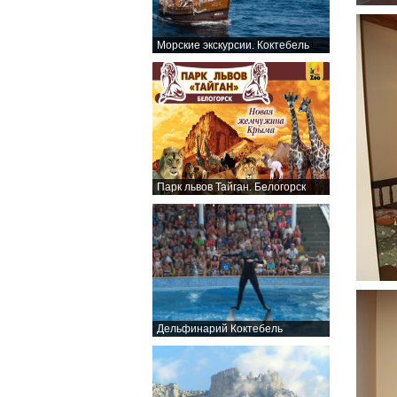
Морские экскурсии. Коктебель
Парк львов Тайган. Белогорск
Дельфинарий Коктебель