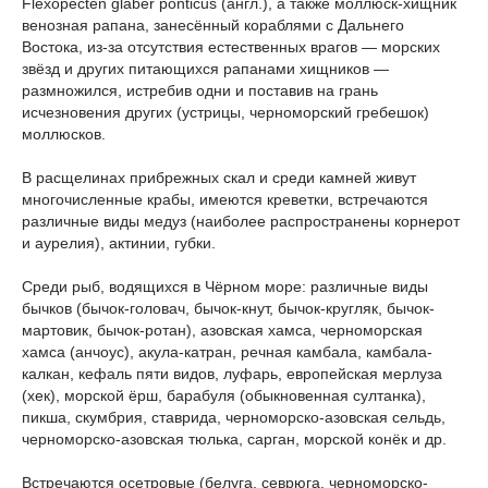
Flexopecten glaber ponticus (англ.), а также моллюск-хищник
венозная рапана, занесённый кораблями с Дальнего
Востока, из-за отсутствия естественных врагов — морских
звёзд и других питающихся рапанами хищников —
размножился, истребив одни и поставив на грань
исчезновения других (устрицы, черноморский гребешок)
моллюсков.
В расщелинах прибрежных скал и среди камней живут
многочисленные крабы, имеются креветки, встречаются
различные виды медуз (наиболее распространены корнерот
и аурелия), актинии, губки.
Среди рыб, водящихся в Чёрном море: различные виды
бычков (бычок-головач, бычок-кнут, бычок-кругляк, бычок-
мартовик, бычок-ротан), азовская хамса, черноморская
хамса (анчоус), акула-катран, речная камбала, камбала-
калкан, кефаль пяти видов, луфарь, европейская мерлуза
(хек), морской ёрш, барабуля (обыкновенная султанка),
пикша, скумбрия, ставрида, черноморско-азовская сельдь,
черноморско-азовская тюлька, сарган, морской конёк и др.
Встречаются осетровые (белуга, севрюга, черноморско-