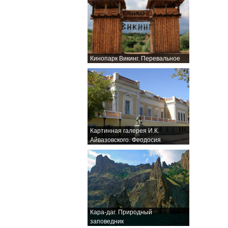
Кинопарк Викинг. Перевальное
Картинная галерея И.К.
Айвазовского. Феодосия
Кара-даг. Природный
заповедник