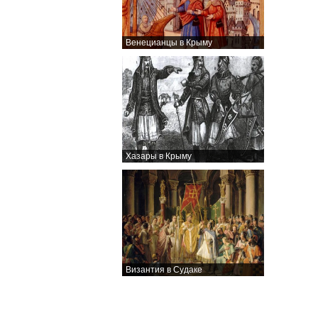
Венецианцы в Крыму
Хазары в Крыму
Византия в Судаке