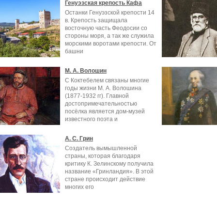
Генуэзская крепость Кафа
Останки Генуэзской крепости 14
в. Крепость защищала
восточную часть Феодосии со
стороны моря, а так же служила
морскими воротами крепости. От
башни
М. А. Волошин
С Коктебелем связаны многие
годы жизни М. А. Волошина
(1877-1932 гг). Главной
достопримечательностью
посёлка является дом-музей
известного поэта и
А. С. Грин
Создатель вымышленной
страны, которая благодаря
критику К. Зелинскому получила
название «Гринландия». В этой
стране происходит действие
многих его