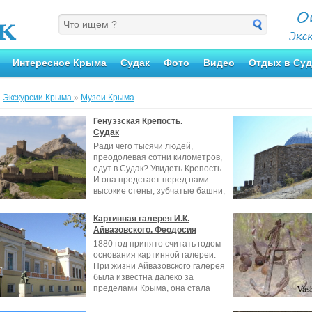
Интересное Крыма
Судак
Фото
Видео
Отдых в Суд
»
Экскурсии Крыма
»
Музеи Крыма
Генуэзская Крепость.
Судак
Ради чего тысячи людей,
преодолевая сотни километров,
едут в Судак? Увидеть Крепость.
И она предстает перед нами -
высокие стены, зубчатые башни,
Картинная галерея И.К.
Айвазовского. Феодосия
1880 год принято считать годом
основания картинной галереи.
При жизни Айвазовского галерея
была известна далеко за
пределами Крымa, она стала