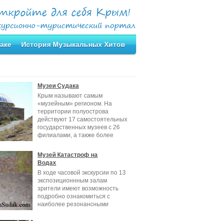
аке
История Музыкальных Хитов
Музеи Судака
Крым называют самым
«музейным» регионом. На
территории полуострова
действуют 17 самостоятельных
государственных музеев с 26
филиалами, а также более
Музей Катастроф на
Водах
В ходе часовой экскурсии по 13
экспозиционнным залам
зрители имеют возможность
подробно ознакомиться с
наиболее резонансными
трагедиями,