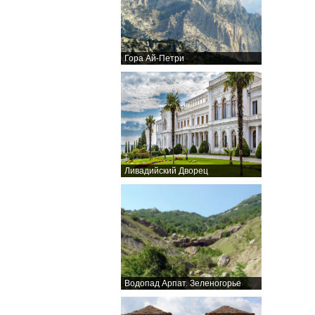
Гора Ай-Петри
Ливадийский Дворец
Водопад Арпат. Зеленогорье