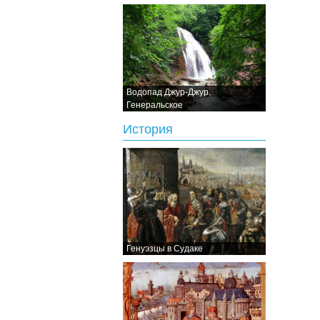
Водопад Джур-Джур.
Генеральское
История
Генуэзцы в Судаке