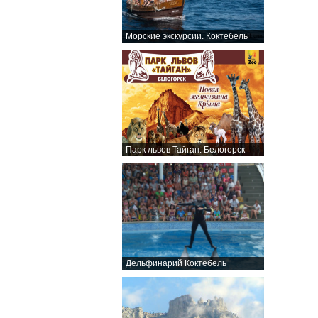
Морские экскурсии. Коктебель
Парк львов Тайган. Белогорск
Дельфинарий Коктебель