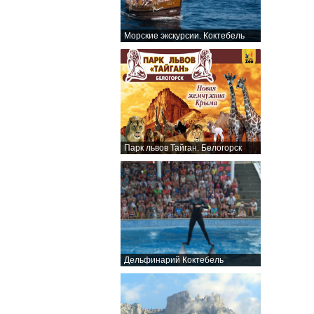
Морские экскурсии. Коктебель
Парк львов Тайган. Белогорск
Дельфинарий Коктебель