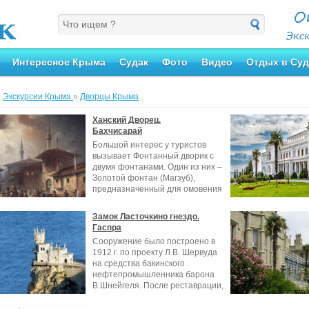
Интересное Крыма
Судак
Фото
Видео
Отдых в Суд
»
Экскурсии Крыма
»
Дворцы Крыма
Ханский Дворец.
Бахчисарай
Большой интерес у туристов
вызывает Фонтанный дворик с
двумя фонтанами. Один из них –
Золотой фонтан (Магзуб),
предназначенный для омовения
перед
Замок Ласточкино гнездо.
Гаспра
Сооружение было построено в
1912 г. по проекту Л.В. Шервуда
на средства бакинского
нефтепромышленника барона
В.Шнейгеля. После реставрации,