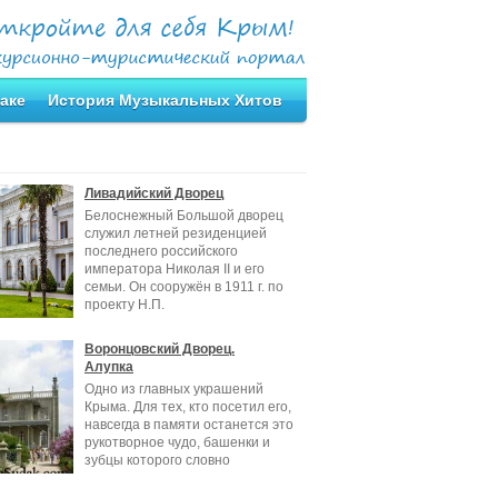
аке
История Музыкальных Хитов
Ливадийский Дворец
Белоснежный Большой дворец
служил летней резиденцией
последнего российского
императора Николая II и его
семьи. Он сооружён в 1911 г. по
проекту Н.П.
Воронцовский Дворец.
Алупка
Одно из главных украшений
Крыма. Для тех, кто посетил его,
навсегда в памяти останется это
рукотворное чудо, башенки и
зубцы которого словно