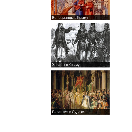
Венецианцы в Крыму
Хазары в Крыму
Византия в Судаке