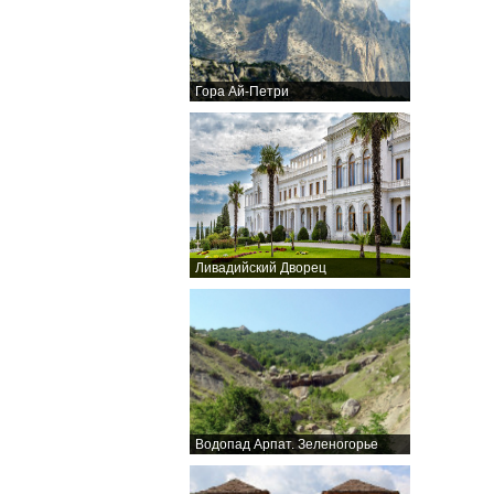
Гора Ай-Петри
Ливадийский Дворец
Водопад Арпат. Зеленогорье