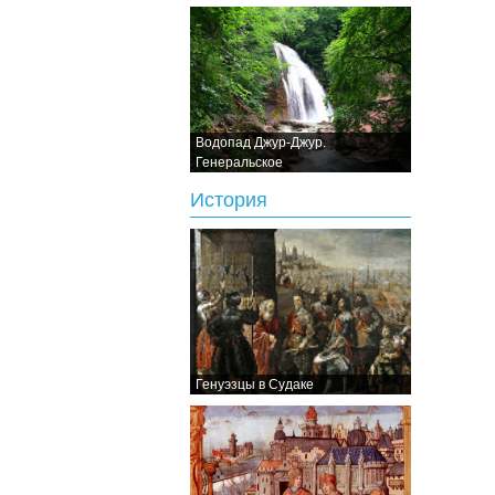
Водопад Джур-Джур.
Генеральское
История
Генуэзцы в Судаке