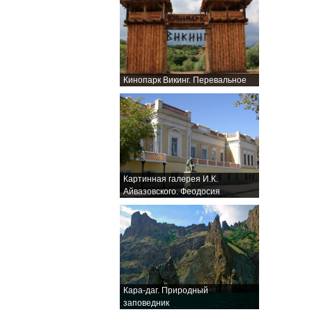
Кинопарк Викинг. Перевальное
Картинная галерея И.К.
Айвазовского. Феодосия
Кара-даг. Природный
заповедник